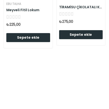
EBU TALHA
TİRAMİSU ÇİKOLATALI KAJU
Meyveli Fitil Lokum
₺275,00
₺225,00
Sepete ekle
Sepete ekle