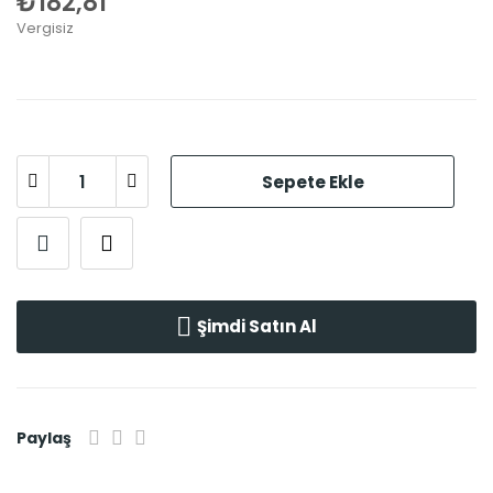
₺182,81
Vergisiz
Sepete Ekle
Şimdi Satın Al
Paylaş